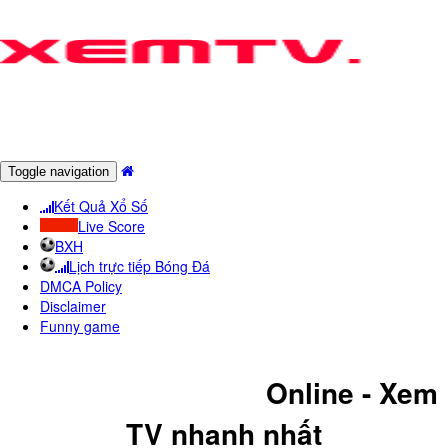
Toggle navigation
Kết Quả Xổ Số
Live Score
BXH
Lịch trực tiếp Bóng Đá
DMCA Policy
Disclaimer
Funny game
KêNH DISCOVERY
Online - Xem
TV nhanh nhất