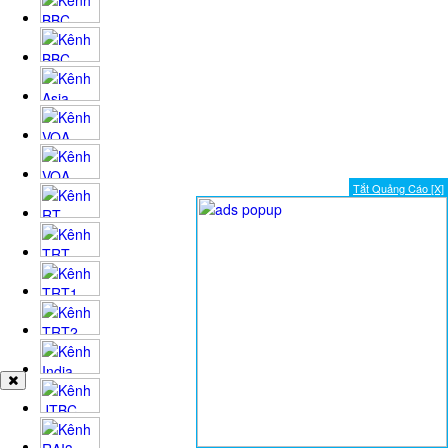
Tắt Quảng Cáo [X]