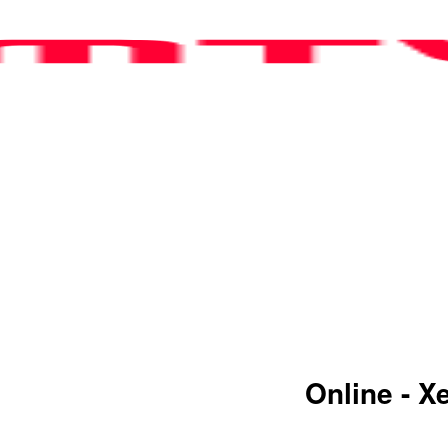
VB KêNH PHIM CHâU Á
Online - 