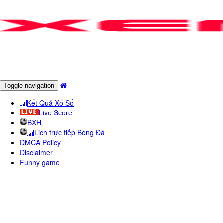
Toggle navigation
Kết Quả Xổ Số
Live Score
BXH
Lịch trực tiếp Bóng Đá
DMCA Policy
Disclaimer
Funny game
KêNH SCTV9 - T