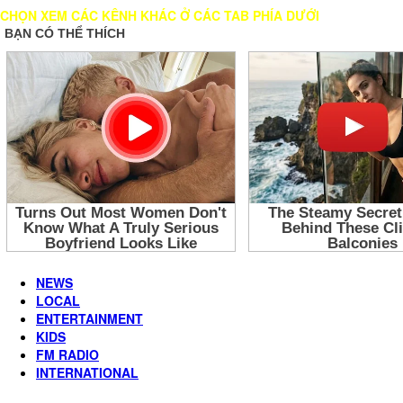
CHỌN XEM CÁC KÊNH KHÁC Ở CÁC TAB PHÍA DƯỚI
NEWS
LOCAL
ENTERTAINMENT
KIDS
FM RADIO
INTERNATIONAL