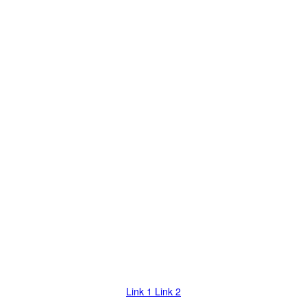
ên >> Chờ load Kênh trong giây lát. Nếu bị đứng hình, vui lòng chọn cá
Link 1
Link 2