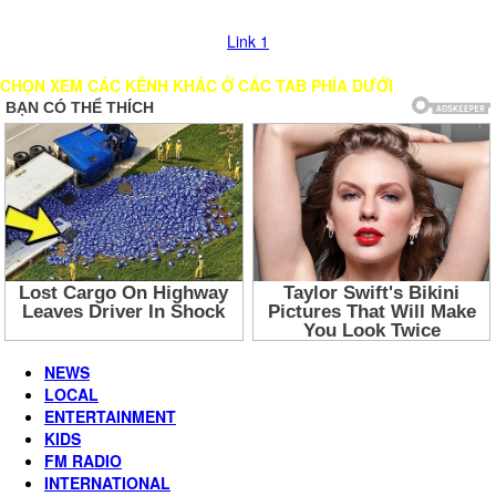
hình, vui lòng chọn các LINK khác để xem!
Link 1
CHỌN XEM CÁC KÊNH KHÁC Ở CÁC TAB PHÍA DƯỚI
NEWS
LOCAL
ENTERTAINMENT
KIDS
FM RADIO
INTERNATIONAL