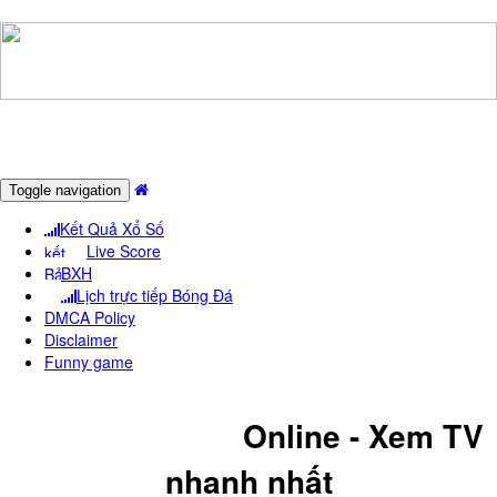
Toggle navigation
Kết Quả Xổ Số
Live Score
BXH
Lịch trực tiếp Bóng Đá
DMCA Policy
Disclaimer
Funny game
KêNH NEWS24
Online - Xem TV
nhanh nhất