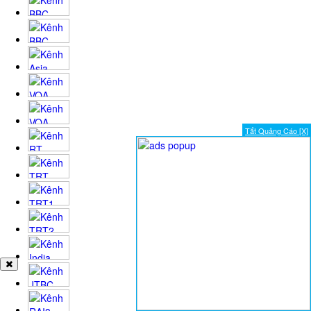
Tắt Quảng Cáo [X]