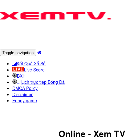
Toggle navigation
Kết Quả Xổ Số
Live Score
BXH
Lịch trực tiếp Bóng Đá
DMCA Policy
Disclaimer
Funny game
KêNH LSTV - TRUYềN HìNH
LạNG SơN
Online - Xem TV