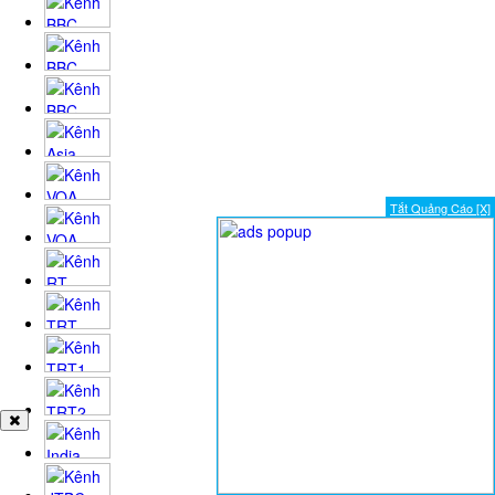
Tắt Quảng Cáo [X]