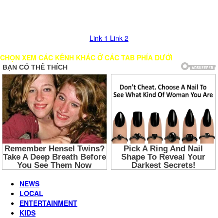
Nhấn vào nút mũi tên >> Chờ load Kênh trong giây lát. Nếu bị đứng
hình, vui lòng chọn các LINK khác để xem!
Link 1
Link 2
CHỌN XEM CÁC KÊNH KHÁC Ở CÁC TAB PHÍA DƯỚI
NEWS
LOCAL
ENTERTAINMENT
KIDS