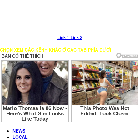
Nhấn vào nút mũi tên >> Chờ load Kênh trong giây lát. Nếu bị đứng
hình, vui lòng chọn các LINK khác để xem!
Link 1
Link 2
CHỌN XEM CÁC KÊNH KHÁC Ở CÁC TAB PHÍA DƯỚI
NEWS
LOCAL