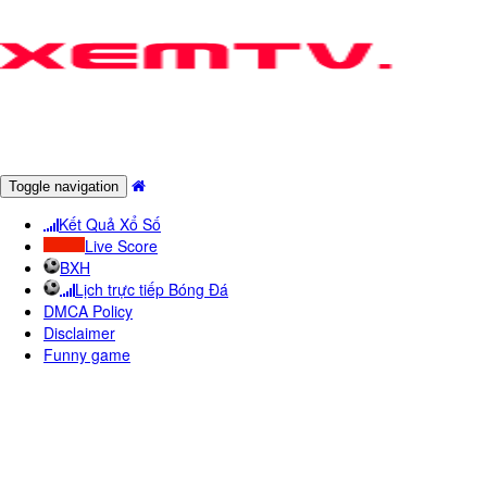
Toggle navigation
Kết Quả Xổ Số
Live Score
BXH
Lịch trực tiếp Bóng Đá
DMCA Policy
Disclaimer
Funny game
KêNH SCTV8 - KêNH TRUYềN
HìNH THị TRườNG, KINH Tế, TàI