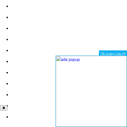
Tắt Quảng Cáo [X]