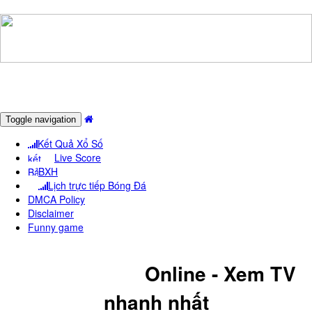
Toggle navigation
Kết Quả Xổ Số
Live Score
BXH
Lịch trực tiếp Bóng Đá
DMCA Policy
Disclaimer
Funny game
KêNH HAYTV
Online - Xem TV
nhanh nhất