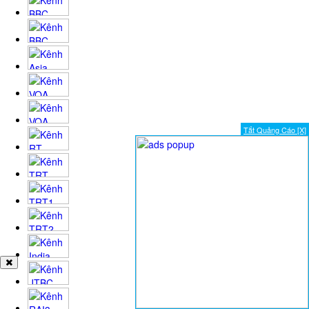
Tắt Quảng Cáo [X]