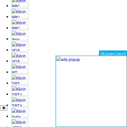
Tắt Quảng Cáo [X]