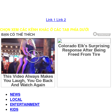
Nhấn vào nút mũi tên >> Chờ load Kênh trong giây lát. Nếu bị đứng
hình, vui lòng chọn các LINK khác để xem!
Link 1
Link 2
CHỌN XEM CÁC KÊNH KHÁC Ở CÁC TAB PHÍA DƯỚI
NEWS
LOCAL
ENTERTAINMENT
KIDS