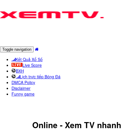
Toggle navigation
Kết Quả Xổ Số
Live Score
BXH
Lịch trực tiếp Bóng Đá
DMCA Policy
Disclaimer
Funny game
KêNH VP - TRUYềN HìNH VĩNH
PHúC
Online - Xem TV nhanh