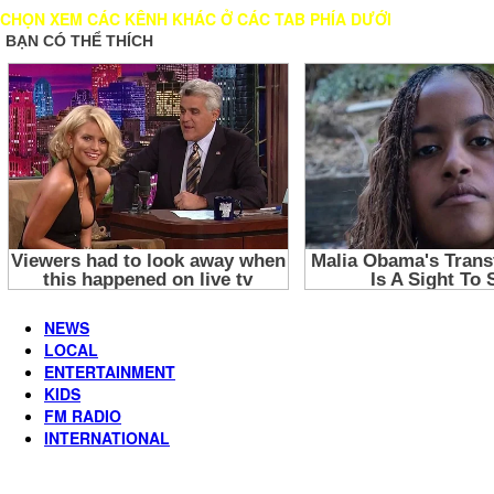
CHỌN XEM CÁC KÊNH KHÁC Ở CÁC TAB PHÍA DƯỚI
NEWS
LOCAL
ENTERTAINMENT
KIDS
FM RADIO
INTERNATIONAL