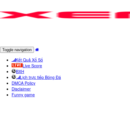
Toggle navigation
Kết Quả Xổ Số
Live Score
BXH
Lịch trực tiếp Bóng Đá
DMCA Policy
Disclaimer
Funny game
KêNH JTBC H