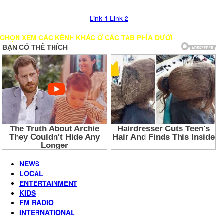
hình, vui lòng chọn các LINK khác để xem!
Link 1
Link 2
CHỌN XEM CÁC KÊNH KHÁC Ở CÁC TAB PHÍA DƯỚI
NEWS
LOCAL
ENTERTAINMENT
KIDS
FM RADIO
INTERNATIONAL