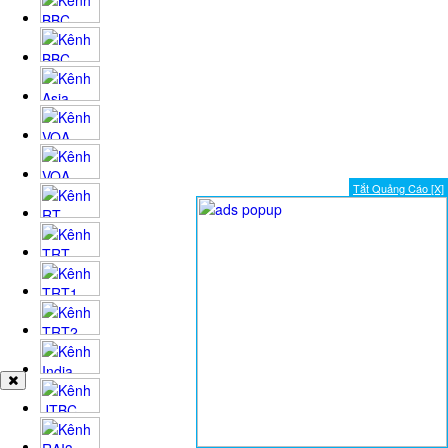
Tắt Quảng Cáo [X]