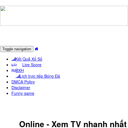
Toggle navigation
Kết Quả Xổ Số
Live Score
BXH
Lịch trực tiếp Bóng Đá
DMCA Policy
Disclaimer
Funny game
KêNH DRT - TRUYềN HìNH ĐắC
LắC
Online - Xem TV nhanh nhất