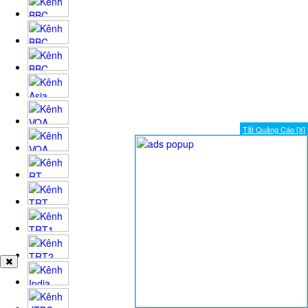
Tắt Quảng Cáo [X]