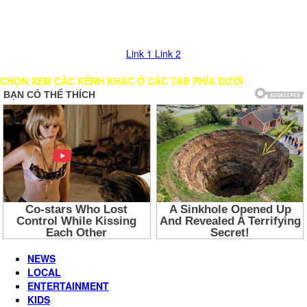
Nhấn vào nút mũi tên >> Chờ load Kênh trong giây lát. Nếu bị đứng
hình, vui lòng chọn các LINK khác để xem!
Link 1
Link 2
CHỌN XEM CÁC KÊNH KHÁC Ở CÁC TAB PHÍA DƯỚI
NEWS
LOCAL
ENTERTAINMENT
KIDS