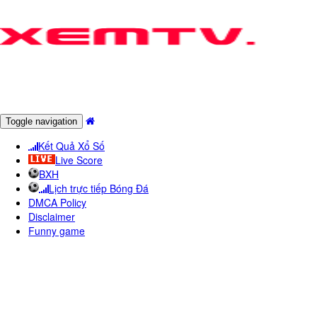
Toggle navigation
Kết Quả Xổ Số
Live Score
BXH
Lịch trực tiếp Bóng Đá
DMCA Policy
Disclaimer
Funny game
KêNH SCTV6 - SN TV KêNH
TRUYềN HìNH GIảI TRí THế Hệ