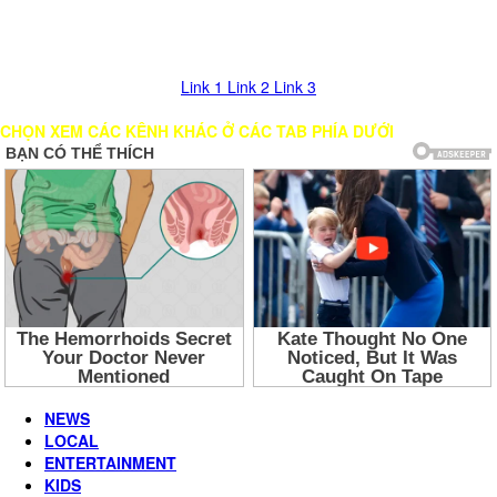
Nhấn vào nút mũi tên >> Chờ load Kênh trong giây lát. Nếu bị đứng
hình, vui lòng chọn các LINK khác để xem!
Link 1
Link 2
Link 3
CHỌN XEM CÁC KÊNH KHÁC Ở CÁC TAB PHÍA DƯỚI
NEWS
LOCAL
ENTERTAINMENT
KIDS