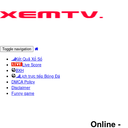
Toggle navigation
Kết Quả Xổ Số
Live Score
BXH
Lịch trực tiếp Bóng Đá
DMCA Policy
Disclaimer
Funny game
XEM KêNH VTV4 - TRUYềN HìNH
đốI NGOạI QUốC GIA
Online -