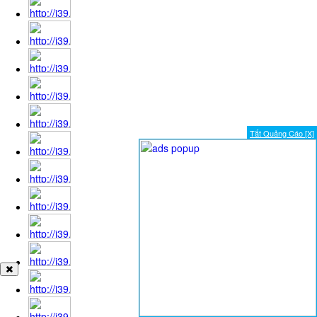
Tắt Quảng Cáo [X]